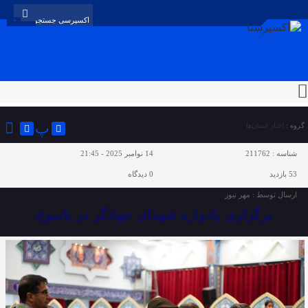
پ
گروه :
اخبار استان‌ها
شناسه :
211762
14 نوامبر 2025 - 21:45
53 بازدید
0
دیدگاه
ارسال توسط :
مهر نیوز
برگزاری یادواره شهدای جهادگر در یاسوج