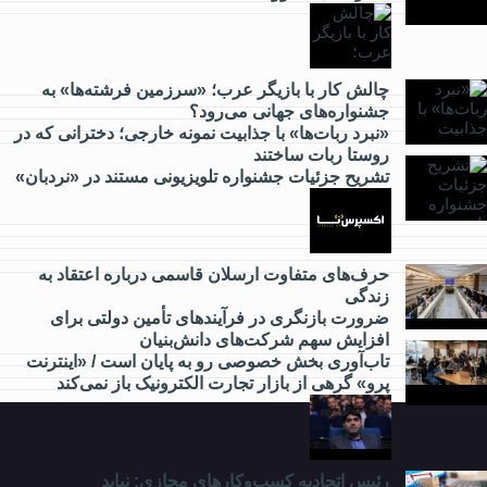
از
کارآفرینی
چالش کار با بازیگر عرب؛ «سرزمین فرشته‌ها» به
جشنواره‌های جهانی می‌رود؟
چه خبر؟
«نبرد ربات‌ها» با جذابیت نمونه خارجی؛ دخترانی که در
روستا ربات ساختند
تشریح جزئیات جشنواره‌ تلویزیونی مستند در «نردبان»
از
گردشگری
چه خبر؟
حرف‌های متفاوت ارسلان قاسمی درباره اعتقاد به
زندگی
ضرورت بازنگری در فرآیندهای تأمین دولتی برای
از
افزایش سهم شرکت‌های دانش‌بنیان
مدارس
تاب‌آوری بخش خصوصی رو به پایان است / «اینترنت
و
پرو» گرهی از بازار تجارت الکترونیک باز نمی‌کند
دانشگاه
چه
خبر؟
رئیس اتحادیه کسب‌وکارهای مجازی: نباید