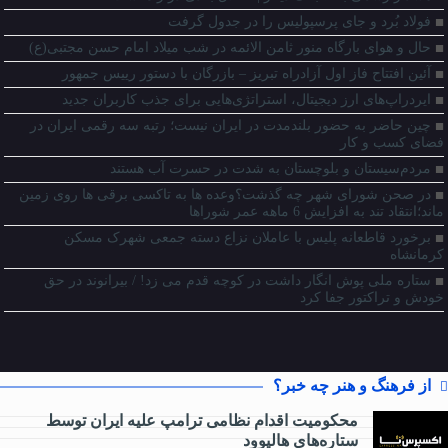
فولاد بُرد و جای پرسپولیس را در جدول گرفت
حال و هوای بارگاه منور ثامن الائمه در شب میلاد امام حسن مجتبی(ع)
آئین افتتاح فاز اول آزادراه تبریز – بازرگان با دستور رییس جمهور
ایردراپ‌های ارز دیجیتال، استراتژی‌هایی برای جذب کاربران جدید
چین حاضر به حضور بلندمدت در ایران نیست؛ رتبه سه رقمی ایران در
فضای کسب و کار
مردم‌سیستان و بلوچستان به شدت در حسرت آب هستند
در صحن شورای شهر چه گذشت؟وعده ها به تاکسی برقی ها روی زمین
ماند؛انتقاد تند به افزایش 6 ماهه عمر شوراها
برخورد قاطعانه پلیس با عاملان نزاع دسته جمعی شهرک مسکن
کرمانشاه
ستاره ملی پوش انگار داشت در کوچه قدم می زد! / بیرانوند در حق
خودش و تراکتور جفا کرد
از فرهنگ و هنر چه خبر؟
محکومیت اقدام نظامی ترامپ علیه ایران توسط
ستاره‌های هالیوود