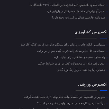
اتصال محدود دانشجویان به اینترنت بین الملل با VPN دانشگاه ها
اف‌بی‌آی پیام‌های حذف‌شده سیگنال را بازیابی کرد
چند دامنه فارسی فعال در اینترنت وجود دارد؟
اکسپرس کشاورزی
سمپاشی رایگان دام در رودان برای پیشگیری از تب کریمه کنگو آغاز شد
امسال حداقل 30درصد ظرفیت تولید گندم دیم از بین رفت
واحد‌های بسته‌بندی مشکلی برای تولید ندارند
عدم توقف صادرات محصولات کشاورزی در شرایط جنگی
هشدار درباره احتمال بروز زنگ زرد گندم
اکسپرس ورزشی
سورپرایز قلعه‌نویی در لیست نهایی جام‌جهانی / رقابت‌ها شدت گرفت
بازگشت یحیی گل‌محمدی به پرسپولیس چقدر جدی است؟