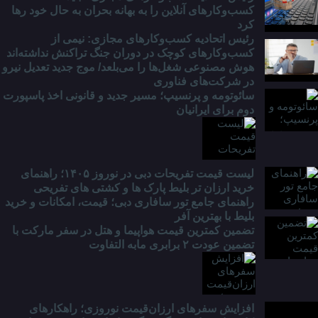
کسب‌وکارهای آنلاین را به بهانه بحران به حال خود رها
کرد
رئیس اتحادیه کسب‌وکارهای مجازی: نیمی از
کسب‌وکارهای کوچک در دوران جنگ‌ تراکنش نداشته‌اند
هوش مصنوعی شغل‌ها را می‌بلعد/ موج جدید تعدیل نیرو
در شرکت‌های فناوری
سائوتومه و پرنسیپ؛ مسیر جدید و قانونی اخذ پاسپورت
دوم برای ایرانیان
لیست قیمت تفریحات دبی در نوروز ۱۴۰۵؛ راهنمای
خرید ارزان تر بلیط پارک ها و کشتی های تفریحی
راهنمای جامع تور سافاری دبی؛ قیمت، امکانات و خرید
بلیط با بهترین آفر
تضمین کمترین قیمت هواپیما و هتل در سفر مارکت با
تضمین عودت ۲ برابری مابه التفاوت
افزایش سفرهای ارزان‌قیمت نوروزی؛ راهکارهای