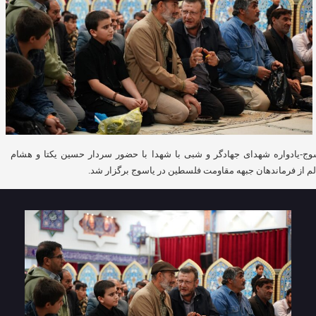
وج-یادواره شهدای جهادگر و شبی با شهدا با حضور سردار حسین یکتا و هشام
م از فرماندهان جبهه مقاومت فلسطین در یاسوج برگزار شد.