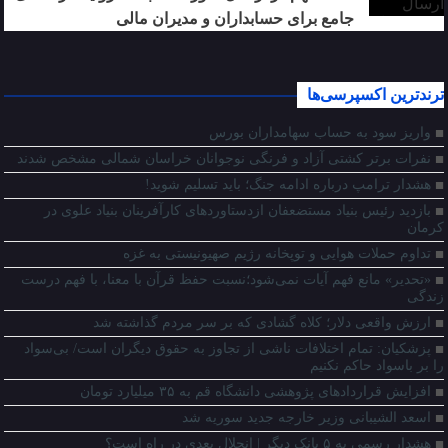
جامع برای حسابداران و مدیران مالی
ترندترین اکسپرسی‌ها
واریز سود به حساب سهامداران بورس
نفرات برتر کشتی آزاد و فرنگی نوجوانان خراسان شمالی مشخص شدند
هشدار ترامپ درباره ادامه جنگ؛ باید تسلیم شوید!
بازدید رئیس بنیاد مستضعفان ازدستاوردهای کارآفرینان بنیاد علوی در
کرمان
تداوم حملات هوایی و توپخانه رژیم صهیونیستی به غزه
«تحدیر» مانع فهم آیات نمی‌شود؛نسبت حفظ قرآن با معنا، با فهم درست
زندگی
ارزش واقعی دلار؛ کلاه گشادی که بر سر مردم گذاشته شد
پزشکیان: تمام اختلافات ناشی از تجاوز به حقوق دیگران است/ بی‌سواد
را بر باسواد حاکم نکنیم
افزایش قراردادهای پژوهشی دانشگاه قم به ۳۵ میلیارد تومان
اسعد الشیبانی وزیر خارجه جدید سوریه شد
هشدار رسمی به ۵ بانک دیگر | انحلال بعدی در راه است؟