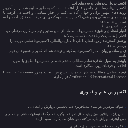
اکسپرس‌نا: پنجره‌ای رو به دنیای اخبار
اکسپرس‌نا، رسانه‌ای جامع و قابل اعتماد است که به طور مداوم شما را از آخرین
رویدادهای مهم ایران و جهان آگاه می‌کند. از اخبار سیاسی و اجتماعی گرفته تا
رویدادهای فرهنگی و ورزشی، اکسپرس‌نا با رویکردی بی‌طرفانه و دقیق، اخبار را به
شما ارائه می‌دهد.
چرا اکسپرس‌نا؟
اخبار لحظه‌ای و دقیق:
اکسپرس‌نا با استفاده از منابع معتبر و تیم خبرنگاری حرفه‌ای خود،
اخبار را به سرعت و با دقت بالا منتشر می‌کند.
پوشش گسترده:
از رویدادهای داخلی تا اخبار بین‌المللی، اکسپرس‌نا تمامی حوزه‌ها را
پوشش می‌دهد.
زبان ساده و روان:
اخبار اکسپرس‌نا به گونه‌ای نوشته شده‌اند که برای عموم قابل فهم
باشند.
پایبندی به اصول اخلاقی:
تمامی مطالب منتشر شده در اکسپرس‌نا مطابق با اصول
اخلاقی و حرفه‌ای روزنامه‌نگاری است.
توجه:
تمامی مطالب منتشر شده در اکسپرس‌نا تحت مجوز Creative Commons
Attribution 4.0 International License قرار دارند.
اکسپرس علم و فناوری
طولانی‌بردترین هواپیمای مسافربری دنیا نخستین پروازش را انجام داد
کاربران خبرآنلاین:«وزیر باید مدال شجاعت بگیرد، نه برگه استیضاح» / «افرادی که برای
قطع اینترنت پیراهن پاره می‌کنند، خودشان سیم‌کارت سفید دارند»
۴۲ روز قطع اینترنت بین الملل در ایران