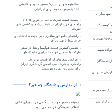
سائوتومه و پرنسیپ؛ مسیر جدید و قانونی
د
اخذ پاسپورت دوم برای ایرانیان
 سهامداران
لیست قیمت تفریحات دبی در نوروز ۱۴۰۵؛
راهنمای خرید ارزان تر بلیط پارک ها و کشتی های
د کیست؟
تفریحی
د
راهنمای جامع تور سافاری دبی؛ قیمت، امکانات و
رفت/ تهدید به
خرید بلیط با بهترین آفر
تضمین کمترین قیمت هواپیما و هتل در سفر
نواده شهید
مارکت با تضمین عودت ۲ برابری مابه التفاوت
افزایش سفرهای ارزان‌قیمت نوروزی؛
تومانی بازنشستگان
راهکارهای کارشناسی انجمن گردشگری ایران
برای مدیریت ایمن و هوشمند
 گیلاس؛ ارزش صادراتی
از مدارس و دانشگاه چه خبر؟
ر یک مصدوم به
ی برگزار شد
زمینه حضور جهاد دانشگاهی در شورای عالی
انقلاب فرهنگی فراهم می‌شود