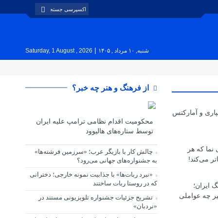
|
شنبه, ۱۰ مرداد , ۱۴۰۵
Saturday, 1 August , 2026
از فرهنگ و هنر چه خبر؟
پاری و آمارکتس
محکومیت اقدام نظامی ترامپ علیه ایران
توسط ستاره‌های هالیوود
ی نما که هر
چالش کار با بازیگر عرب؛ «سرزمین فرشته‌ها»
تر می‌کند!
به جشنواره‌های جهانی می‌رود؟
«نبرد ربات‌ها» با جذابیت نمونه خارجی؛ دخترانی
که در روستا ربات ساختند
گ ایران؛
یر چه عواملی
تشریح جزئیات جشنواره‌ تلویزیونی مستند در
«نردبان»