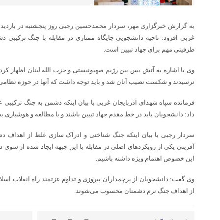
به گزارش خبرگزاری مهر، سردار محمدحسین رجبی روز پنجشنبه در بازدید از
غربی افزود: ناحیه دانشجویی جایگاه ممتازی در مقابله با جنگ ترکیبی دش
ظرفیتی مهم برای جهاد تبیین است.
وی با اشاره به آتش بس بین رژیم صهیونیستی و حزب الله لبنان اظهار کرد
نرسیدند و شکست نصیب آنان شد و باید توجه داشت که آنها در حوزه نظامی
فرمانده سپاه شهدای آذربایجان غربی با بیان اینکه دشمن به جنگ ترکیبی ع
داد: دانشجویان باید در خط مقدم جهاد تبیین باشند و با مطالعه و هوشیاری به 
سردار رجبی با بیان اینکه جنگ شناختی و ادراک سازی غلط از اهداف دشم
آفرینی یکی از رویکردهای اصلی در مقابله با این جبهه ایجاد شده از سوی د
این خصوص اهتمام ویژه داشته باشیم.
وی گفت: دانشجویان از
پرچمداران
پیروزی و تداوم عزتمند راه انقلاب اسلا
از اهداف جنگ نرم دشمنان محسوب می‌شوند.