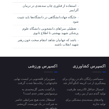
استفاده از فناوری چاپ سه‌بعدی در درمان
آلزایمر
جایگاه جهاددانشگاهی در دانشگاه‌ها باید تثبیت
شود
تعطیلی سراهای دانشجویی دانشگاه علوم
پزشکی شهید بهشتی تا اطلاع ثانوی
باشد که جهانیان شاهد انتقام سخت خون رهبر
شهید انقلاب باشند
اکسپرس کشاورزی
اکسپرس ورزشی
سمپاشی رایگان دام در رودان برای
سورپرایز قلعه‌نویی در لیست نهایی
پیشگیری از تب کریمه کنگو آغاز شد
جام‌جهانی / رقابت‌ها شدت گرفت
امسال حداقل 30درصد ظرفیت
بازگشت یحیی گل‌محمدی به
تولید گندم دیم از بین رفت
پرسپولیس چقدر جدی است؟
واحد‌های بسته‌بندی مشکلی برای
استقلال تحت هیچ شرایطی حاضر
تولید ندارند
به شرکت در یک تورنمنت گزینشی
نخواهد بود