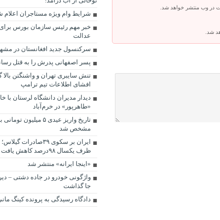
توخالی از آب درآمد!
ت در وب منتشر خواهد شد.
شرایط وام ویژه مستاجران اعلام ش
خبر مهم رئیس سازمان بورس برای
هد شد.
عدالت
سرکنسول جدید افغانستان در مشه
پسر اصفهانی پدرش را به قتل رسان
تنش سایبری تهران و واشنگتن بالا گ
افشای اطلاعات تیم ترامپ
دیدار مدیران دانشگاه لرستان با خا
«طاهرپور» در خرم‌آباد
تاریخ واریز عیدی ۵ میلیون 
مشخص شد
ایران بر سکوی ۳۹صادرات
ظرف یکسال ۹۸درصد کاهش یافت
«اینجا ایرانه» منتشر شد
واژگونی خودرو در جاده دشتی – دی
جا گذاشت
دادگاه رسیدگی به پرونده کینگ مان