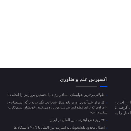
اکسپرس علم و فناوری
طولانی‌بردترین هواپیمای مسافربری دنیا نخستین پروازش را انجام داد
 از آخرین
کاربران خبرآنلاین:«وزیر باید مدال شجاعت بگیرد، نه برگه استیضاح» /
 گرفته تا
«افرادی که برای قطع اینترنت پیراهن پاره می‌کنند، خودشان سیم‌کارت
سفید دارند»
بار را به
۴۲ روز قطع اینترنت بین الملل در ایران
اتصال محدود دانشجویان به اینترنت بین الملل با VPN دانشگاه ها