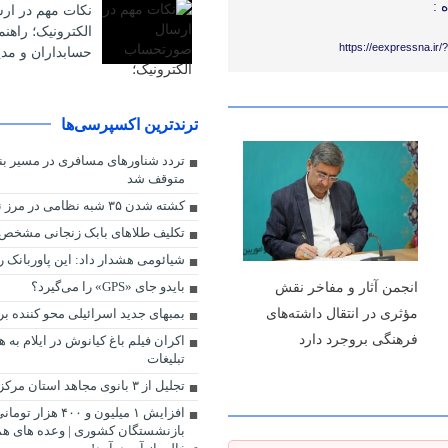
 :
نکات مهم در ا
الکترونیک؛ راهن
https://eexpressna.ir
حسابداران و مدی
ترندترین اکسپرسی‌ها
تردد شناورهای مسافری در مسیر ب
متوقف شد
کشته شدن ۳۵ شبه نظامی در مرز نیجریه و کامرون
تکلیف طلاهای بابک زنجانی مشخص
شیائومی هشدار داد: این پاوربانک را
انجمن آثار و مفاخر نقش
بایدو جای «GPS» را می‌گیرد؟
مؤثری در انتقال داشته‌های
بمبهای جدید اسرائیلی محو کننده 
فرهنگی بروجرد دارد
اکران فیلم باغ کیانوش در ایلام به
تبلیغات
تجلیل از ۳ بانوی مجاهد استان مرکزی
افزایش ۱ میلیون و ۴۰۰ ه
بازنشستگان کشوری | وعده های ه