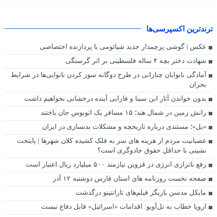
ترندترین اکسپرسی‌ها
عکس | گوشی پرچمدار جدید شیائومی با پردازنده اختصاصی
شهادت دختر بچه ۴ ساله فلسطینی بر اثر گرسنگی
آمادگی نانوایان چنارانی در طرح دوگانه سوز کردن نانوایی‌ها در شرایط
بحران
بدون خواندن آثار ابن سینا و فارابی آینده درخشانی نخواهیم داشت
رانش زمین در شمال هند؛ ۱۵ مسافر یک اتوبوس جان باختند
«یل»؛ مستندی درباره تاریخچه و مشکلات بدنسازی در ایران
عصبانیت مردم از هزینه های سر به فلک کشیده کلان شهرها | پایتخت
نشینی با حداقل حقوق جادوگری است؟
رفع ناترازی انرژی در قزوین نیازمند ۵۰۰ میلیارد ریال اعتبار است
صفحه نخست روزنامه های استان فارس دوشنبه ۱۲ آذر
مایکل مدسن بازیگر فیلم‌های تارانتینو درگذشت
اروپا خطاب به تل‌آویو: اقدامات «اسرائیل» قابل دفاع نیست