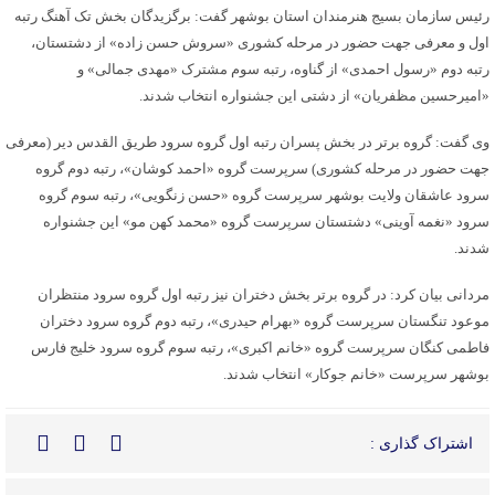
رئیس سازمان بسیج هنرمندان استان بوشهر گفت: برگزیدگان بخش تک آهنگ رتبه
اول و معرفی جهت حضور در مرحله کشوری «سروش حسن زاده» از دشتستان،
رتبه دوم «رسول احمدی» از گناوه، رتبه سوم مشترک «مهدی جمالی» و
«امیرحسین مظفریان» از دشتی این جشنواره انتخاب شدند.
وی گفت: گروه برتر در بخش پسران رتبه اول گروه سرود طریق
القدس
دیر (معرفی
جهت حضور در مرحله کشوری) سرپرست گروه «احمد کوشان»، رتبه دوم گروه
سرود عاشقان ولایت بوشهر سرپرست گروه «حسن
زنگویی
»، رتبه سوم گروه
سرود «نغمه
آوینی
» دشتستان سرپرست گروه «محمد کهن مو» این جشنواره
شدند.
مردانی بیان کرد: در گروه برتر بخش دختران نیز رتبه اول گروه سرود منتظران
موعود تنگستان سرپرست گروه «بهرام حیدری»، رتبه دوم گروه سرود دختران
فاطمی کنگان سرپرست گروه «خانم اکبری»، رتبه سوم گروه سرود خلیج فارس
بوشهر سرپرست «خانم جوکار» انتخاب شدند.
اشتراک گذاری :