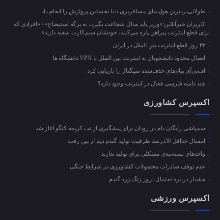
طولانی‌بردترین هواپیمای مسافربری دنیا نخستین پروازش را انجام داد
کاربران خبرآنلاین:«وزیر باید مدال شجاعت بگیرد، نه برگه استیضاح» / «افرادی که
برای قطع اینترنت پیراهن پاره می‌کنند، خودشان سیم‌کارت سفید دارند»
۴۲ روز قطع اینترنت بین الملل در ایران
اتصال محدود دانشجویان به اینترنت بین الملل با VPN دانشگاه ها
اف‌بی‌آی پیام‌های حذف‌شده سیگنال را بازیابی کرد
چند دامنه فارسی فعال در اینترنت وجود دارد؟
اکسپرس کشاورزی
سمپاشی رایگان دام در رودان برای پیشگیری از تب کریمه کنگو آغاز شد
امسال حداقل 30درصد ظرفیت تولید گندم دیم از بین رفت
واحد‌های بسته‌بندی مشکلی برای تولید ندارند
عدم توقف صادرات محصولات کشاورزی در شرایط جنگی
هشدار درباره احتمال بروز زنگ زرد گندم
اکسپرس ورزشی