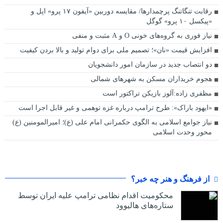
رقابت تنگاتنگ پرچمدارها/ مقایسه دوربین «آیفون ۱۷ پرو» اپل و
«پیکسل ۱۰ پرو» گوگل
نیاز فوری به گروه‌های خونی O و A مثبت و منفی
افزایش قیمت «نان»؛ تصمیم ملی برای دوام تولید و بالا بردن کیفیت
دو انتصاب جدید در سازمان امور دانشجویان
هجوم خریداران مسکن به شهرهای شمالی
مظفری زاده:آلوز بازیکن تراکتور است
«ایهود باراک»: طرح ترامپ درباره غزه توهمی و غیر قابل اجرا است
نیاز جوامع اسلامی به الگوی حکمرانی امام علی (ع)؛ امیرالمومنین (ع)
محور وحدت اسلامی
از فرهنگ و هنر چه خبر؟
محکومیت اقدام نظامی ترامپ علیه ایران توسط
ستاره‌های هالیوود