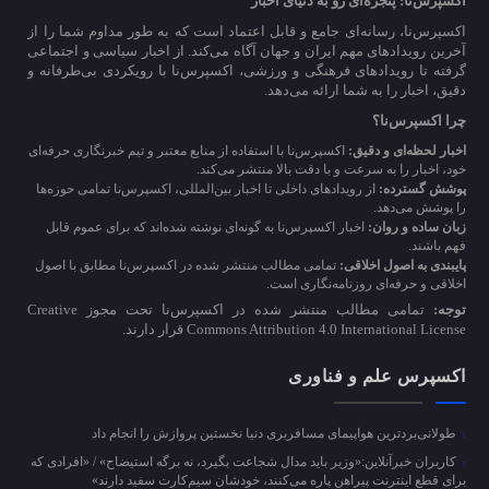
اکسپرس‌نا: پنجره‌ای رو به دنیای اخبار
اکسپرس‌نا، رسانه‌ای جامع و قابل اعتماد است که به طور مداوم شما را از
آخرین رویدادهای مهم ایران و جهان آگاه می‌کند. از اخبار سیاسی و اجتماعی
گرفته تا رویدادهای فرهنگی و ورزشی، اکسپرس‌نا با رویکردی بی‌طرفانه و
دقیق، اخبار را به شما ارائه می‌دهد.
چرا اکسپرس‌نا؟
اخبار لحظه‌ای و دقیق:
اکسپرس‌نا با استفاده از منابع معتبر و تیم خبرنگاری حرفه‌ای
خود، اخبار را به سرعت و با دقت بالا منتشر می‌کند.
پوشش گسترده:
از رویدادهای داخلی تا اخبار بین‌المللی، اکسپرس‌نا تمامی حوزه‌ها
را پوشش می‌دهد.
زبان ساده و روان:
اخبار اکسپرس‌نا به گونه‌ای نوشته شده‌اند که برای عموم قابل
فهم باشند.
پایبندی به اصول اخلاقی:
تمامی مطالب منتشر شده در اکسپرس‌نا مطابق با اصول
اخلاقی و حرفه‌ای روزنامه‌نگاری است.
توجه:
تمامی مطالب منتشر شده در اکسپرس‌نا تحت مجوز Creative
Commons Attribution 4.0 International License قرار دارند.
اکسپرس علم و فناوری
طولانی‌بردترین هواپیمای مسافربری دنیا نخستین پروازش را انجام داد
کاربران خبرآنلاین:«وزیر باید مدال شجاعت بگیرد، نه برگه استیضاح» / «افرادی که
برای قطع اینترنت پیراهن پاره می‌کنند، خودشان سیم‌کارت سفید دارند»