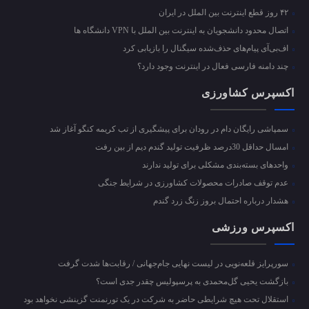
۴۲ روز قطع اینترنت بین الملل در ایران
اتصال محدود دانشجویان به اینترنت بین الملل با VPN دانشگاه ها
اف‌بی‌آی پیام‌های حذف‌شده سیگنال را بازیابی کرد
چند دامنه فارسی فعال در اینترنت وجود دارد؟
اکسپرس کشاورزی
سمپاشی رایگان دام در رودان برای پیشگیری از تب کریمه کنگو آغاز شد
امسال حداقل 30درصد ظرفیت تولید گندم دیم از بین رفت
واحد‌های بسته‌بندی مشکلی برای تولید ندارند
عدم توقف صادرات محصولات کشاورزی در شرایط جنگی
هشدار درباره احتمال بروز زنگ زرد گندم
اکسپرس ورزشی
سورپرایز قلعه‌نویی در لیست نهایی جام‌جهانی / رقابت‌ها شدت گرفت
بازگشت یحیی گل‌محمدی به پرسپولیس چقدر جدی است؟
استقلال تحت هیچ شرایطی حاضر به شرکت در یک تورنمنت گزینشی نخواهد بود