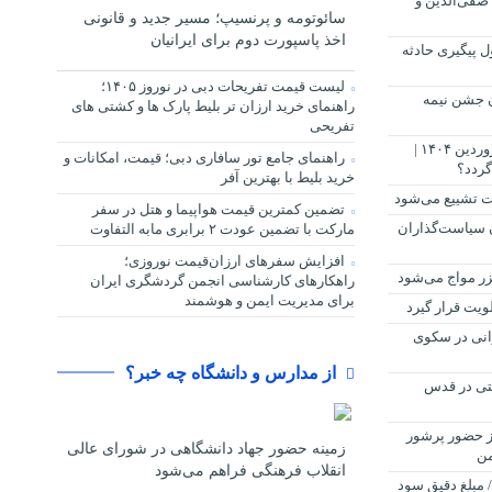
صفی‌الدین و
سائوتومه و پرنسیپ؛ مسیر جدید و قانونی
اخذ پاسپورت دوم برای ایرانیان
 پیگیری حادثه
لیست قیمت تفریحات دبی در نوروز ۱۴۰۵؛
ن جشن نیمه
راهنمای خرید ارزان تر بلیط پارک ها و کشتی های
تفریحی
پیش بینی بازار طلا در هفته سوم فروردین ۱۴۰۴ |
راهنمای جامع تور سافاری دبی؛ قیمت، امکانات و
خرید بلیط با بهترین آفر
دت تشییع می‌شود
تضمین کمترین قیمت هواپیما و هتل در سفر
ن سیاست‌گذاران
مارکت با تضمین عودت ۲ برابری مابه التفاوت
افزایش سفرهای ارزان‌قیمت نوروزی؛
خزر مواج می‌شود
راهکارهای کارشناسی انجمن گردشگری ایران
برای مدیریت ایمن و هوشمند
ویت قرار گیرد
انی در سکوی
از مدارس و دانشگاه چه خبر؟
تی در قدس
از حضور پرشور
زمینه حضور جهاد دانشگاهی در شورای عالی
انقلاب فرهنگی فراهم می‌شود
 مبلغ دقیق سود