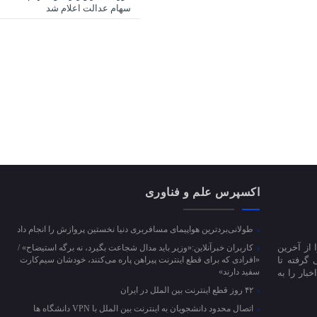
سهام عدالت اعلام شد
اکسپرس علم و فناوری
طولانی‌بردترین هواپیمای مسافربری دنیا نخستین پروازش را انجام داد
 از آخرین
کاربران خبرآنلاین:«وزیر باید مدال شجاعت بگیرد، نه برگه استیضاح» /
 گرفته تا
«افرادی که برای قطع اینترنت پیراهن پاره می‌کنند، خودشان سیم‌کارت
سفید دارند»
بار را به
۴۲ روز قطع اینترنت بین الملل در ایران
اتصال محدود دانشجویان به اینترنت بین الملل با VPN دانشگاه ها