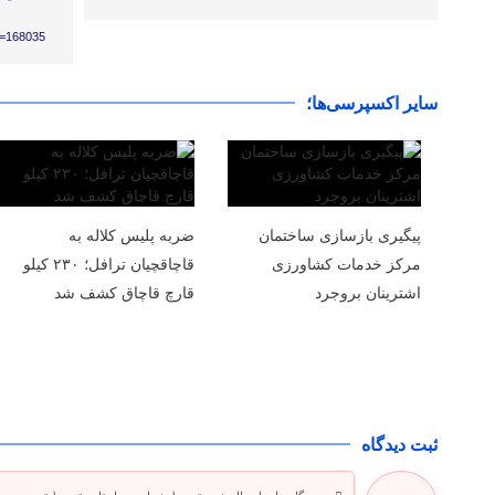
?p=168035
سایر اکسپرسی‌ها؛
پیگیری بازسازی ساختمان
ضربه پلیس کلاله به
مرکز خدمات کشاورزی
قاچاقچیان ترافل؛ ۲۳۰ کیلو
اشترینان بروجرد
قارچ قاچاق کشف شد
ثبت دیدگاه