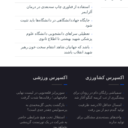
استفاده از فناوری چاپ سه‌بعدی در درمان
آلزایمر
جایگاه جهاددانشگاهی در دانشگاه‌ها باید تثبیت
شود
تعطیلی سراهای دانشجویی دانشگاه علوم
پزشکی شهید بهشتی تا اطلاع ثانوی
باشد که جهانیان شاهد انتقام سخت خون رهبر
شهید انقلاب باشند
اکسپرس کشاورزی
اکسپرس ورزشی
سمپاشی رایگان دام در رودان برای
سورپرایز قلعه‌نویی در لیست نهایی
پیشگیری از تب کریمه کنگو آغاز شد
جام‌جهانی / رقابت‌ها شدت گرفت
امسال حداقل 30درصد ظرفیت
بازگشت یحیی گل‌محمدی به
تولید گندم دیم از بین رفت
پرسپولیس چقدر جدی است؟
واحد‌های بسته‌بندی مشکلی برای
استقلال تحت هیچ شرایطی حاضر
تولید ندارند
به شرکت در یک تورنمنت گزینشی
نخواهد بود