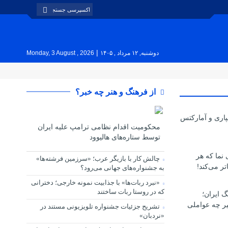
|
دوشنبه, ۱۲ مرداد , ۱۴۰۵
Monday, 3 August , 2026
از فرهنگ و هنر چه خبر؟
پاری و آمارکتس
محکومیت اقدام نظامی ترامپ علیه ایران
توسط ستاره‌های هالیوود
ی نما که هر
چالش کار با بازیگر عرب؛ «سرزمین فرشته‌ها»
تر می‌کند!
به جشنواره‌های جهانی می‌رود؟
«نبرد ربات‌ها» با جذابیت نمونه خارجی؛ دخترانی
که در روستا ربات ساختند
گ ایران؛
یر چه عواملی
تشریح جزئیات جشنواره‌ تلویزیونی مستند در
«نردبان»