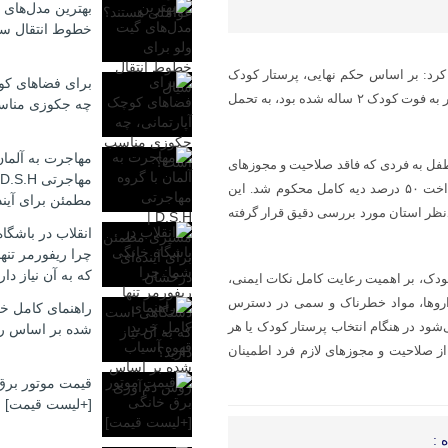
بهترین مدل‌های 
خطوط انتقال سی
کرد: بر اساس حکم نهایی، پرستار کودک
برای فضاهای کوچ
متهم در این پرونده به دلیل سهل‌انگاری و قصور در نگهداری از طفل که منجر به فوت کودک ۲ ساله شده بود، به تحمل
چه جکوزی منا
مهاجرت به آلمان
 طفل به فردی که فاقد صلاحیت و مجوزهای
لازم از مراکز ذیصلاح بوده، به تحمل ۲ سال و یک روز حبس تعزیری و پرداخت ۵۰ درصد دیه کامل محکوم شد. این
مطمئن برای آیند
دنظر استان مورد بررسی دقیق قرار گرفته
انقلاب در باشگا
چرا ریفورمر تن
که به آن نیاز دار
ودک، بر اهمیت رعایت کامل نکات ایمنی،
 داروها، مواد خطرناک و سمی در دسترس
راهنمای کامل خر
شود در هنگام انتخاب پرستار کودک یا هر
شده بر اساس ر
از صلاحیت و مجوزهای لازم فرد اطمینان
قیمت موتور برق
[+لیست قیمت]
 :