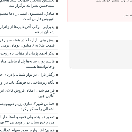
نخستین سالگرد شهادت سید هاشم 
ت در وب منتشر خواهد شد.
سیدحسن نصرالله برگزار شد
صادق: کمیسیون ایمنی راه‌ها مسئول
هد شد.
اتوبوس فارس است
پذیرایی موکب آفریقایی‌ها از زائرا
شعبان در قم
قیمت طلا به ۶ میلیون تومان برمی گردد؟
پیکر احمد پژمان از مقابل تالار وح
قاسم پور:رسانه‌ها پل ارتباطی میا
و خانواده‌ها هستند
رگبار باران در نوار شمالی| دریای 
نگاه زیرساختی به فرهنگ باید در اول
فراهم شدن امکان فروش کالای ایر
آنلاین چین
حماس شهرک‌سازی رژیم صهیونیس
اشغالی را محکوم کرد
تقدیر نماینده ولی فقیه و استاندار 
مردم خوزستان در راهپیمایی ۲۲ بهمن
فوری؛ آغاز واریز سود سهام عدالت/