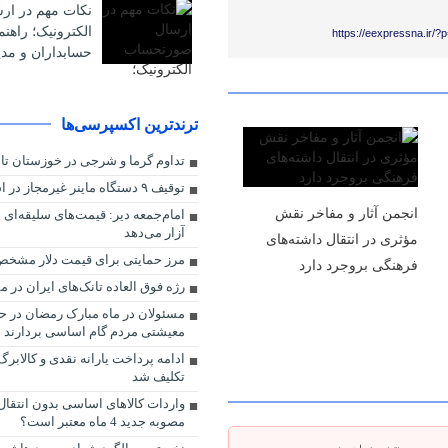
نکات مهم در ا
الکترونیک؛ راهن
https://eexpressna.ir/
حسابداران و مدی
ترندترین اکسپرسی‌ها
تداوم گرما و شرجی در خوزستان تا پ
توقیف ۹ دستگاه ماینر غیرمجاز در استان قم
انجمن آثار و مفاخر نقش
امام‌جمعه دیر: قیمت‌های سلیقه‌ای د
آزار می‌دهد
مؤثری در انتقال داشته‌های
مرز حمایتی برای قیمت دلار مشخ
فرهنگی بروجرد دارد
رژه فوق العاده تانک‌های ایران در 
مسئولان در ماه مبارک رمضان در 
معیشتی مردم گام اساسی بردارند
تکلیف شد
واردات کالاهای اساسی بدون انتقال 
مصوبه جدید 4 ماه معتبر است؟