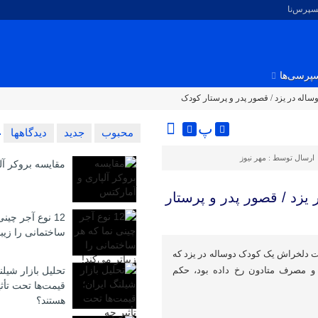
کسپرس‌نا
پرسی‌ها
له در یزد / قصور پدر و پرستار کودک
پ
محبوب
جدید
دیدگاهها
ارسال توسط :
مهر نیوز
مقایسه بروکر آل
زد / قصور پدر و پرستار
12 نوع آجر چین
ساختمانی را زیبا
ت دلخراش یک کودک دوساله در یزد که
ی و مصرف متادون رخ داده بود، حکم
تحلیل بازار شیلن
قیمت‌ها تحت تأث
هستند؟