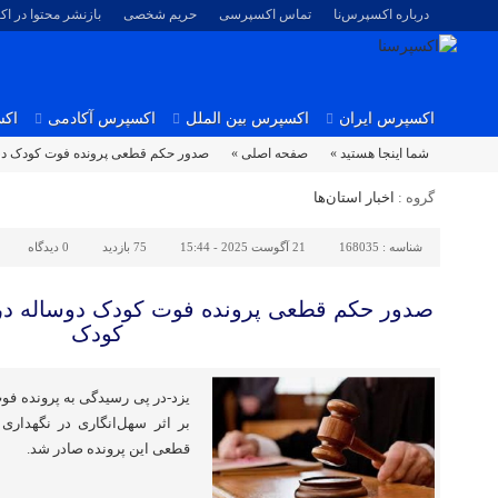
درباره اکسپرس‌نا
تماس اکسپرسی
حریم شخصی
بازنشر محتوا در ا
اکسپرس ایران
اکسپرس بین الملل
اکسپرس آکادمی
اکس
شما اینجا هستید »
صفحه اصلی »
صدور حکم قطعی پرونده فوت کودک دوسا
گروه :
اخبار استان‌ها
شناسه :
168035
21 آگوست 2025 - 15:44
75 بازدید
0
دیدگاه
صدور حکم قطعی پرونده فوت کودک دوساله در ی
کودک
یزد-در پی رسیدگی به پرونده فو
بر اثر سهل‌انگاری در نگهدار
قطعی این پرونده صادر شد.