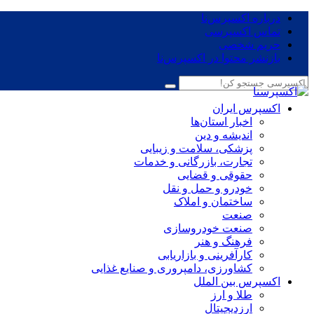
درباره اکسپرس‌نا
تماس اکسپرسی
حریم شخصی
بازنشر محتوا در اکسپرس‌نا
اکسپرس ایران
اخبار استان‌ها
اندیشه و دین
پزشکی، سلامت و زیبایی
تجارت، بازرگانی و خدمات
حقوقی و قضایی
خودرو و حمل و نقل
ساختمان و املاک
صنعت
صنعت خودروسازی
فرهنگ و هنر
کارآفرینی و بازاریابی
کشاورزی، دامپروری و صنایع غذایی
اکسپرس بین الملل
طلا و ارز
ارزدیجیتال