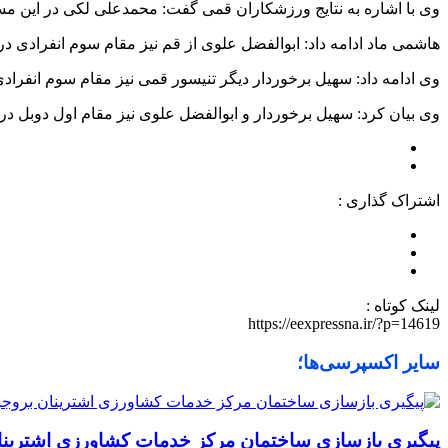
وی با اشاره به نتایج ورزشکاران قمی گفت: محمدعلی
لکی
در این مسابق
هاشمی ماد ادامه داد: ابوالفضل علوی از قم نیز مقام سوم انفرادی در رده سنی ۱۸ سال
وی ادامه داد: سهیل برخوردار دیگر تنیسور قمی نیز مقام سوم انفرادی در رده سنی ۱۶ سال را 
وی بیان کرد: سهیل برخوردار و ابوالفضل علوی نیز مقام اول دوبل در رده سنی ۱۸ سال ر
اشتراک گذاری :
لینک کوتاه :
https://eexpressna.ir/?p=14619
سایر اکسپرسی‌ها؛
پیگیری بازسازی ساختمان مرکز خدمات کشاورزی اشترینا