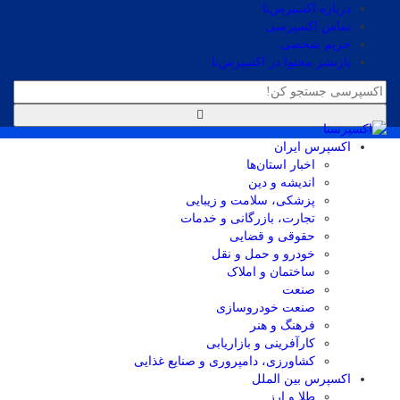
درباره اکسپرس‌نا
تماس اکسپرسی
حریم شخصی
بازنشر محتوا در اکسپرس‌نا
اکسپرس ایران
اخبار استان‌ها
اندیشه و دین
پزشکی، سلامت و زیبایی
تجارت، بازرگانی و خدمات
حقوقی و قضایی
خودرو و حمل و نقل
ساختمان و املاک
صنعت
صنعت خودروسازی
فرهنگ و هنر
کارآفرینی و بازاریابی
کشاورزی، دامپروری و صنایع غذایی
اکسپرس بین الملل
طلا و ارز