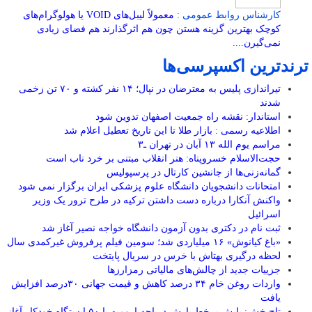
کارشناس روابط عمومی :
معمولاً لیبل‌های VOID یا هولوگرام‌های
کوچک بهترین گزینه هستن چون هم اثرگذارند هم فضای زیادی
نمی‌گیرن....
ترندترین اکسپرسی‌ها
تیراندازی پلیس به معترضان در نپال؛ ۱۴ نفر کشته و ۷۰ تن زخمی
شدند
استاندار: نقشه راه جمعیت اصفهان تدوین شود
اطلاعیه رسمی : بازار طلا تا این تاریخ تعطیل اعلام شد
مراسم یوم الله ۱۳ آبان در تهران ـ۳
حجت‌الاسلام خسروپناه: هنر انقلاب مبتنی بر خرد ناب است
گمانه‌زنی‌ها از جانشین کارتال در پرسپولیس
امتحانات دانشجویان دانشگاه علوم پزشکی ایران برگزار نمی شود
واکنش آنکارا درباره دست داشتن ترکیه در طرح ترور یک وزیر
اسرائیل
ثبت نام در دکتری بدون آزمون دانشگاه خواجه نصیر آغاز شد
«باغ کیانوش» ۱۶ میلیاردی شد؛ سومین فیلم پرفروش غیرکمدی سال
لحظه درگیری بهتاش با خرس در سریال پایتخت
جزییات جدید از چالش‌های مالیاتی رمزارزها
واردات روغن خام ۳۴ درصد کاهش و قیمت جهانی ۳۰درصد افزایش
یافت
تاج‌بخش: پایش برخط بارش دریاچه ارومیه با ۵۰ ایستگاه خودکار آغاز