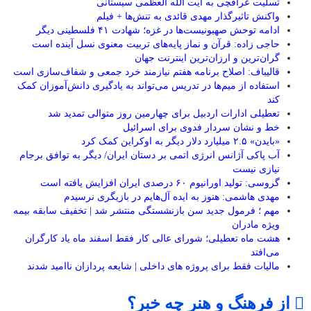
تسلیت عراقچی به آیت الله العظمی سیستانی
واکنش تاثیرگذار مهدی قائدی به تنش‌ها + فیلم
ادامه توحش صهیونیست‌ها در غزه؛ شهادت ۴۱ فلسطینی دیگر
حاجی زاده: قرآن و نماز پایه‌های تربیت معنوی نسل آینده است
گران‌ترین و ارزان‌ترین اینترنت جهان
قالیباف: اصلاح برنامه هفتم نیازمند خرد جمعی و شفاف‌سازی است
استفاده از میم‌ها در تدریس می‌تواند به یادگیری دانش‌آموزان کمک
کند
تعطیلی ادارات اردبیل برای چهارمین روز متوالی تمدید شد
خط و نشان سردار فدوی برای اسرائیل
«بایدن» ۲.۵ میلیارد دلار دیگر به اوکراین کمک کرد
آب پاکی آژانس انرژی اتمی بر دستان ایران/ دیگر به توافق برجام
نیازی نیست
گروسی: تولید اورانیوم ۶۰ درصدی ایران افزایش یافته است
مهدی هاشمی: هنوز به ایده آل‌هایم در بازیگری نرسیدم
مهم ؛ فرمول جدید سن بازنشستگی منتشر شد | تخفیف سابقه بیمه
ویژه مادران
هشت ماه تعطیلی؛ شورای عالی کار فقط اسفند ماه یاد کارگران
می‌افتد
مالیات فقط برای پروژه‌ های داخلی | شایعه‌ پردازان ناامید شدند
از فرهنگ و هنر چه خبر؟