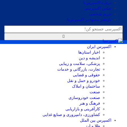
درباره اکسپرس‌نا
تماس اکسپرسی
حریم شخصی
بازنشر محتوا در اکسپرس‌نا
اکسپرس ایران
اخبار استان‌ها
اندیشه و دین
پزشکی، سلامت و زیبایی
تجارت، بازرگانی و خدمات
حقوقی و قضایی
خودرو و حمل و نقل
ساختمان و املاک
صنعت
صنعت خودروسازی
فرهنگ و هنر
کارآفرینی و بازاریابی
کشاورزی، دامپروری و صنایع غذایی
اکسپرس بین الملل
طلا و ارز