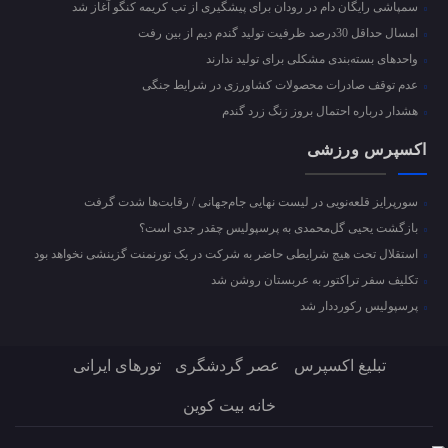
سمپاشی رایگان دام در رودان برای پیشگیری از تب کریمه کنگو آغاز شد
امسال حداقل 30درصد ظرفیت تولید گندم دیم از بین رفت
واحد‌های بسته‌بندی مشکلی برای تولید ندارند
عدم توقف صادرات محصولات کشاورزی در شرایط جنگی
هشدار درباره احتمال بروز زنگ زرد گندم
اکسپرس ورزشی
سورپرایز قلعه‌نویی در لیست نهایی جام‌جهانی / رقابت‌ها شدت گرفت
بازگشت یحیی گل‌محمدی به پرسپولیس چقدر جدی است؟
استقلال تحت هیچ شرایطی حاضر به شرکت در یک تورنمنت گزینشی نخواهد بود
تکلیف سفر تراکتور به عربستان روشن شد
پرسپولیس رکورددار شد
تبلیغ اکسپرس
عصر گردشگری
تورهای ایرانی
خانه بیت کوین