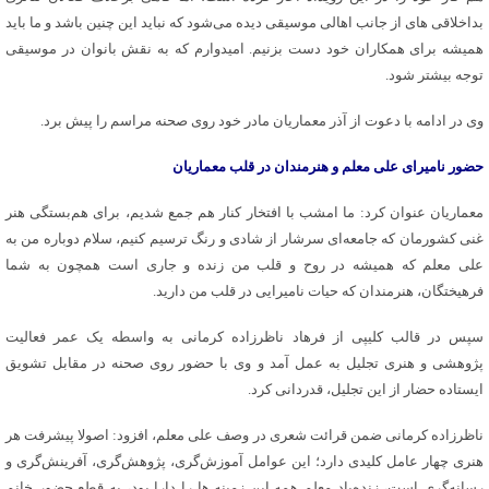
بداخلاقی های از جانب اهالی موسیقی دیده می‌شود که نباید این چنین باشد و ما باید
همیشه برای همکاران خود دست بزنیم. امیدوارم که به نقش بانوان در موسیقی
توجه بیشتر شود.
وی در ادامه با دعوت از آذر معماریان مادر خود روی صحنه مراسم را پیش برد.
حضور نامیرای علی معلم و هنرمندان در قلب معماریان
معماریان عنوان کرد: ما امشب با افتخار کنار هم جمع شدیم، برای هم‌بستگی هنر
غنی کشورمان که جامعه‌ای سرشار از شادی و رنگ ترسیم کنیم، سلام دوباره من به
علی معلم که همیشه در روح و قلب من زنده و جاری است همچون به شما
فرهیختگان، هنرمندان که حیات نامیرایی در قلب من دارید.
سپس در قالب کلیپی از فرهاد ناظرزاده کرمانی به واسطه یک عمر فعالیت
پژوهشی و هنری تجلیل به عمل آمد و وی با حضور روی صحنه در مقابل تشویق
ایستاده حضار از این تجلیل، قدردانی کرد.
ناظرزاده کرمانی ضمن قرائت شعری در وصف علی معلم، افزود: اصولا پیشرفت هر
هنری چهار عامل کلیدی دارد؛ این عوامل آموزش‌گری، پژوهش‌گری، آفرینش‌گری و
رسانه‌گری است، زنده‌یاد معلم همه این زمینه ها را دارا بود، به قطع حضور خانم