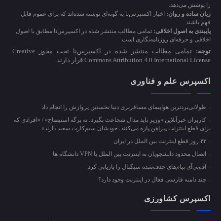
را پوشش می‌دهد.
زبان ساده و روان:
اخبار اکسپرس‌نا به گونه‌ای نوشته شده‌اند که برای عموم قابل
فهم باشند.
پایبندی به اصول اخلاقی:
تمامی مطالب منتشر شده در اکسپرس‌نا مطابق با اصول
اخلاقی و حرفه‌ای روزنامه‌نگاری است.
توجه:
تمامی مطالب منتشر شده در اکسپرس‌نا تحت مجوز Creative
Commons Attribution 4.0 International License قرار دارند.
اکسپرس علم و فناوری
طولانی‌بردترین هواپیمای مسافربری دنیا نخستین پروازش را انجام داد
کاربران خبرآنلاین:«وزیر باید مدال شجاعت بگیرد، نه برگه استیضاح» / «افرادی که
برای قطع اینترنت پیراهن پاره می‌کنند، خودشان سیم‌کارت سفید دارند»
۴۲ روز قطع اینترنت بین الملل در ایران
اتصال محدود دانشجویان به اینترنت بین الملل با VPN دانشگاه ها
اف‌بی‌آی پیام‌های حذف‌شده سیگنال را بازیابی کرد
چند دامنه فارسی فعال در اینترنت وجود دارد؟
اکسپرس کشاورزی