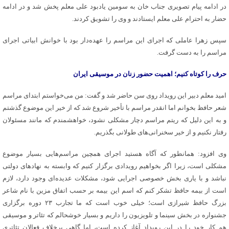
در ادامه پیام تصویری جناب خان به سومین یادبود علی معلم پخش شد و در ادامه
حضار به احترام علی معلم ایستادند و وی را تشویق کردند.
سپس زهرا عاملی که اجرای این مراسم را عهده‌دار بود با خوانش ابیاتی اجرای
مراسم را به دست گرفت.
حرف را کوتاه کنیم؛ اهمیت حضور زنان در موسیقی ایران
امید معلم دبیر این رویداد روی سن حاضر شد و گفت: من می‌خواستم ابتدای مراسم
شعر حافظ بخوانم اما انقدر مراسم با تأخیر شروع شد که از خیر این موضوع گذشتم
و به این دلیل که ریتم مراسم دچار مشکلی نشود، خواهشمندم که مانند مسئولان
رفتار نکنیم و از خیر سخنرانی‌های طولانی بگذریم.
وی افزود: همانطور که آگاه هستید اجرای همچین مراسم‌هایی بسیار موضوع
مشکلی است، زیرا اگر بخواهیم رویدادی برگزار کنیم که وابسته به نهادهای دولتی
نباشد و با یاری بخش خصوصی اجرایی شود، مشکلات عدیده‌ای وجود دارد، لازم
است از بیمه حافظ تشکر کنم که اسم این بیمه بر حسب اتفاق مزین با نام شاعر
بزرگ حافظ شیرازی است؛ خیلی خوب است که ما تجارب ۲۳ دوره برگزاری
جشنواره در بخش سینما و تلویزیون را داریم و بسیار خوشحالم که تئاتر و موسیقی
هم کار خود را در این رویداد آغاز کرده است، اما گاهی برخلاف فعالان تئاتری