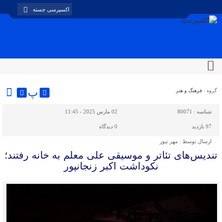
پ
گروه :
فرهنگ و هنر
شناسه :
80071
02 مارس 2025 - 11:45
97 بازدید
0
دیدگاه
ارسال توسط :
مهر نیوز
تندیس‌های تئاتر و موسیقی علی معلم به خانه رفتند؛
نکوداشت اکبر زنجانپور