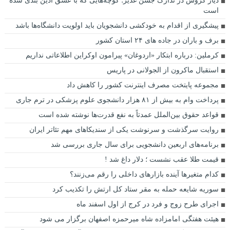
دیار گروس در تدارک جشن غدیر؛ کوچه‌هایی که با عشق آذین بندی شده
است
پیشگیری از اقدام به خودکشی دانشجویان باید اولویت دانشگاه‌ها باشد
برف و باران در جاده های ۲۴ استان کشور
کرملین: درباره ابتکار «اردوغان» پیرامون اوکراین اطلاعاتی نداریم
استقبال ماکرون از الجولانی در پاریس
مجموعه پایتخت مصرف اینترنت کشور را کاهش داد
پرداخت وام به بیش از ۸۱ هزار دانشجوی علوم پزشکی در ترم جاری
قواعد حقوق بین‌الملل عمدتاً به نفع قدرت‌ها نوشته شده است
روایت سرگذشت و سرنوشت یکی از سندیکاهای مهم تئاتر ایران
برنامه‌های اربعین دانشجویی برای سال جاری بررسی شد
قیمت طلا عقب نشست ؛ دلار داغ شد !
کدام متغیرها آینده بازارهای داخلی را رقم می‌زنند؟
سوریه شایعه حمله به مقر ستاد کل ارتش را تکذیب کرد
اجرای طرح زوج و فرد در کرج از اول اسفند ماه
هیئت هفتگی امامزاده شاه میرحمزه اصفهان برگزار می شود