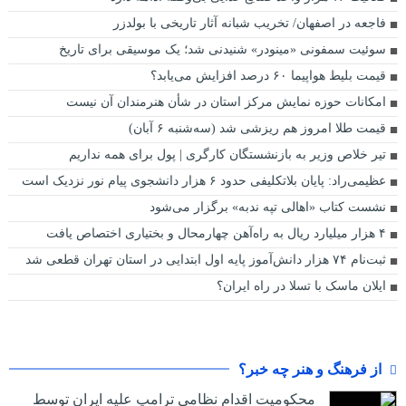
فاجعه در اصفهان/ تخریب شبانه آثار تاریخی با بولدزر
سوئیت سمفونی «مینودر» شنیدنی شد؛ یک موسیقی برای تاریخ
قیمت بلیط هواپیما ۶۰ درصد افزایش می‌یابد؟
امکانات حوزه نمایش مرکز استان در شأن هنرمندان آن نیست
قیمت طلا امروز هم ریزشی شد (سه‌شنبه ۶ آبان)
تیر خلاص وزیر به بازنشستگان کارگری | پول برای همه نداریم
عظیمی‌راد: پایان بلاتکلیفی حدود ۶ هزار دانشجوی پیام نور نزدیک است
نشست کتاب «اهالی تپه ندبه» برگزار می‌شود
۴ هزار میلیارد ریال به راه‌آهن چهارمحال و بختیاری اختصاص یافت
ثبت‌نام ۷۴ هزار دانش‌آموز پایه اول ابتدایی در استان تهران قطعی شد
ایلان ماسک با تسلا در راه ایران؟
از فرهنگ و هنر چه خبر؟
محکومیت اقدام نظامی ترامپ علیه ایران توسط