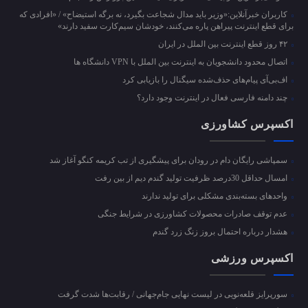
کاربران خبرآنلاین:«وزیر باید مدال شجاعت بگیرد، نه برگه استیضاح» / «افرادی که
برای قطع اینترنت پیراهن پاره می‌کنند، خودشان سیم‌کارت سفید دارند»
۴۲ روز قطع اینترنت بین الملل در ایران
اتصال محدود دانشجویان به اینترنت بین الملل با VPN دانشگاه ها
اف‌بی‌آی پیام‌های حذف‌شده سیگنال را بازیابی کرد
چند دامنه فارسی فعال در اینترنت وجود دارد؟
اکسپرس کشاورزی
سمپاشی رایگان دام در رودان برای پیشگیری از تب کریمه کنگو آغاز شد
امسال حداقل 30درصد ظرفیت تولید گندم دیم از بین رفت
واحد‌های بسته‌بندی مشکلی برای تولید ندارند
عدم توقف صادرات محصولات کشاورزی در شرایط جنگی
هشدار درباره احتمال بروز زنگ زرد گندم
اکسپرس ورزشی
سورپرایز قلعه‌نویی در لیست نهایی جام‌جهانی / رقابت‌ها شدت گرفت