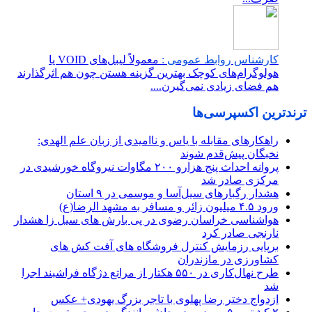
کارشناس روابط عمومی :
معمولاً لیبل‌های VOID یا
هولوگرام‌های کوچک بهترین گزینه هستن چون هم اثرگذارند
هم فضای زیادی نمی‌گیرن....
ترندترین اکسپرسی‌ها
راهکارهای مقابله با یاس و ناامیدی از زبان علم الهدی:
نخبگان پیش‌قدم شوند
پروانه احداث پنج هزارو ۲۰۰ مگاوات نیروگاه خورشیدی در
مرکزی صادر شد
هشدار رگبارهای سیل‌آسا و موسمی در ۹ استان
ورود ۴.۵ میلیون زائر و مسافر به مشهد الرضا(ع)
هواشناسی خراسان رضوی در پی بارش های سیل زا هشدار
نارنجی صادر کرد
برپایی رزمایش کنترل فروشگاه های آفت کش های
کشاورزی در مازندران
طرح نهال‌کاری در ۵۵۰ هکتار از مراتع دژگاه فراشبند اجرا
شد
ازدواج دختر رضا پهلوی با تاجر بزرگ یهودی+ عکس