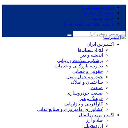
درباره اکسپرس‌نا
تماس اکسپرسی
حریم شخصی
بازنشر محتوا در اکسپرس‌نا
اکسپرس ایران
اخبار استان‌ها
اندیشه و دین
پزشکی، سلامت و زیبایی
تجارت، بازرگانی و خدمات
حقوقی و قضایی
خودرو و حمل و نقل
ساختمان و املاک
صنعت
صنعت خودروسازی
فرهنگ و هنر
کارآفرینی و بازاریابی
کشاورزی، دامپروری و صنایع غذایی
اکسپرس بین الملل
طلا و ارز
ارزدیجیتال