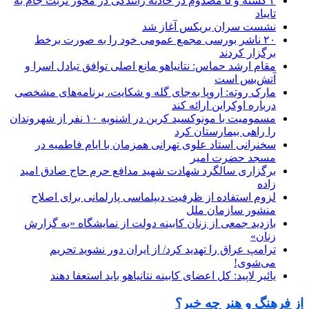
۲ کشته و ۵ مصدوم در حادثه رانندگی در محور تربت جام به
تایباد
نشست سران بریکس آغاز شد
۲۰ ناشر بورسی مجمع عمومی خود را به صورت برخط
برگزار کردند
مقام ارشد حماس: نتانیاهو مانع اصلی توافق تبادل اسرا و
آتش‌بس است
مارک روته: اروپا به‌جای گله و شکایت، برنامه‌های مشخصی
درباره اوکراین ارائه کند
مسمومیت با مونوکسید کربن در اشنویه ۱۰ نفر از شهروندان
را راهی بیمارستان کرد
سخنرانی استاد علوی تهرانی همزمان با ایام فاطمیه در
مسجد حضرت امیر
برگزاری سالگرد شهادت شهید مدافع حرم حاج صادق امید
زاده
لزوم استفاده از ظرفیت دیپلماسی پارلمانی برای اصلاح
منشور سازمان ملل
بازدید جمعی از زنان کابینه دولت از نمایشگاه «به گزارش
زنان»
ترامپ عراق را تهدید کرد/ از ایران دور نشوید تحریم
می‌شوی!
یائیر لاپید: کل اعضای کابینه نتانیاهو باید استعفا دهند
از فرهنگ و هنر چه خبر؟