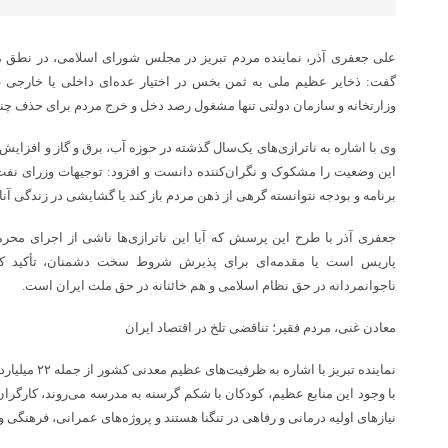
علی جعفری آذر، نماینده مردم تبریز در مجلس شورای اسلامی، در نطق میا
گفت: ذخایر عظیم ملی به ثمن بخس در اختیار عده‌ای داخلی یا خارجی غار
وزارتخانه و سازمان دولتی تنها مشغول رصد دخل و خرج مردم برای حذف چندر
وی با اشاره به ناترازی‌های یک‌سال گذشته در حوزه آب، برق و گاز و افزایش 
این وضعیت را مشکوک و نگران‌کننده دانست و افزود: توجیهات وزرای نفت،
برنامه و بودجه نتوانسته گرهی از ذهن مردم باز کند یا گشایشی در زندگی آنان
جعفری آذر با طرح این پرسش که آیا این ناترازی‌ها ناشی از اجرای محرم
پاریس است یا مقدمه‌ای برای پذیرش شروط سخت دشمنان، تأکید کرد
ناجوانمردانه در حق نظام اسلامی و هم خائنانه در حق ملت ایران است.
معادن غنی، مردم فقیر؛ تناقضی تلخ در اقتصاد ایران
نماینده تبریز با
با وجود این منابع عظیم، کودکان با شکم گرسنه به مدرسه می‌روند، کارگران 
نیازهای اولیه درمانی و رفاهی در تنگنا هستند و پروژه‌های عمرانی، فرهنگی و