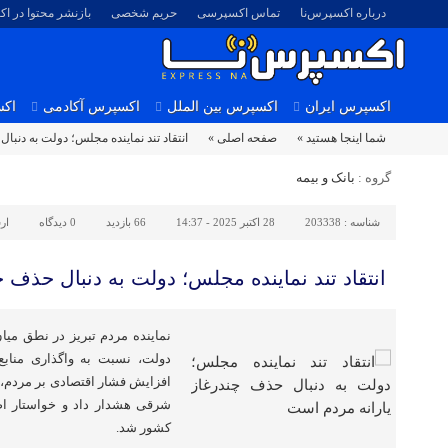
درباره اکسپرس‌نا
تماس اکسپرسی
حریم شخصی
بازنشر محتوا در ا
اکسپرس ایران
اکسپرس بین الملل
اکسپرس آکادمی
اکس
شما اینجا هستید »
صفحه اصلی »
انتقاد تند نماینده مجلس؛ دولت به دنبا
گروه :
بانک و بیمه
شناسه :
203338
28 اکتبر 2025 - 14:37
66 بازدید
0
دیدگاه
ار
انتقاد تند نماینده مجلس؛ دولت به دنبال حذف 
نماینده مردم تبریز در نطق میان
دولت، نسبت به واگذاری منابع
افزایش فشار اقتصادی بر مردم، و
شرقی هشدار داد و خواستار ا
کشور شد.