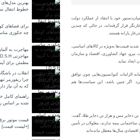
بهترین مدل‌های 
خطوط انتقال سی
ن‌دستور خود با انتقاد از عملکرد دولت
تگر قرار گرفته‌اند، در حالی که چندین
برای فضاهای کوچ
چه جکوزی منا
غاز یارانه هستند.
شدید قیمت‌ها به‌ویژه در کالاهای اساسی،
مهاجرت به آلمان
 نیرو، جهاد کشاورزی، اقتصاد و سازمان
 ایجاد نماید.
مطمئن برای آیند
انقلاب در باشگا
انه الزامات کنوانسیون‌هایی چون توافق
چرا ریفورمر تن
: اگر چنین باشد، این سیاست‌ها هم
که به آن نیاز دار
راهنمای کامل خر
شده بر اساس ر
 اشاره به ظرفیت‌های عظیم معدنی کشور از جمله ۲۲ میلیارد تن ذخایر مس و هزار تن ذخایر طلا، گفت:
قیمت موتور برق
ساختمانی بیمه ندارند، معلولان در تأمین
[+لیست قیمت]
 اقتصادی سال‌ها معطل مانده‌اند.