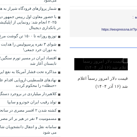
می‌شود
شمار پروازهای فرودگاه شیراز به هز
با حضور معاون اول رییس جمهور در 
 :
۲۰۲۵ انجام شد: رونمایی از اپلیکی
در بانکداری دیجیتال
https://eexpressna.ir/
توزیع روزانه تا ۱۵۰۰ تن گوشت مرغ در تهران
شوای ۳ نفره پرسپولیس را هدای
به دوران خرد جمعی!
اقتصاد ایران در مسیر تورم سنگین؛ 
تابستان آغاز شد
مذاکره تحت فشار آمریکا به نفع ای
قیمت دلار امروز رسماً اعلام
نهادهای فلسطینی-اروپایی اقدام ع
«حنظله» را محکوم کردند
شد (۱۶ آذر ۱۴۰۴)
کلاهبردار میلیاردی در بروجرد دستگ
تولد رقیب ایران خودرو و سایپا
کشته شدن ۲ افسر مصری در سانحه سقوط بالگرد
مسمومیت ۴ نفر در هیر بر اثر مصرف قارچ سمی
سامانه نقل و انتقال دانشجویان شاهد
می شود