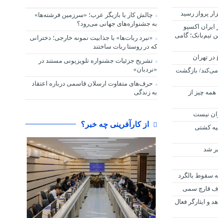
ار پرواز رسید
چالش کار با بازیگر عرب؛ «سرزمین فرشته‌ها»
به جشنواره‌های جهانی می‌رود؟
ایران اکسپو
شن تیم‌بانک؛ گامی
«نبرد ربات‌ها» با جذابیت نمونه خارجی؛ دخترانی
که در روستا ربات ساختند
تشریح جزئیات جشنواره‌ تلویزیونی مستند در
«نردبان»
ت می‌کند/ بازگشت
حرف‌های متفاوت ارسلان قاسمی درباره اعتقاد
همه چیز از
به زندگی
ران نیست
از کارآفرینی چه خبر؟
لیه کشتی
یر شد
 و ایثارگر فعال