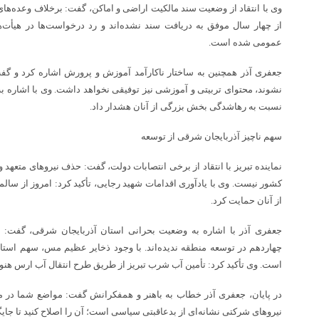
وی با انتقاد از وضعیت سند مالکیت اراضی و اماکن، گفت: برخلاف وعده‌ها
از چهار سال موفق به دریافت سند نشده‌اند و رد درخواست‌ها در هیأت
عمومی شده است.
جعفری آذر همچنین به ساختار ناکارآمد آموزش و پرورش اشاره کرد و گفت
نسبت به رهاشدگی بخش بزرگی از آنان هشدار داد.
سهم ناچیز آذربایجان شرقی از توسعه
نماینده تبریز با انتقاد از برخی انتصابات دولت، گفت: حذف نیروهای متعهد
کشور نیست. وی با یادآوری اقدامات شهید رجایی، تأکید کرد: امروز از سالمن
از آنان حمایت کرد.
جعفری آذر با اشاره به وضعیت بحرانی استان آذربایجان شرقی، گفت: م
چهاردهم در توسعه منطقه ندیده‌اند. با وجود ذخایر عظیم مس، سهم استان 
است. وی تأکید کرد: تأمین آب شرب تبریز از طریق طرح انتقال آب ارس هنو
در پایان، جعفری آذر خطاب به باهنر و همفکرانش گفت: مواضع شما در 
نیروهای شرکتی نشانه‌ای از بدعاقبتی سیاسی است؛ آن را اصلاح کنید تا جایگ