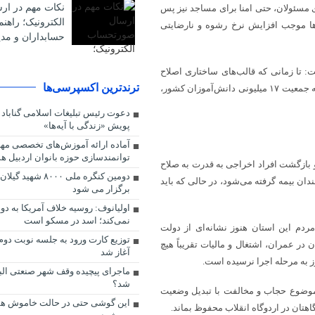
نکات مهم در ا
ی مسئولان، حتی امنا برای مساجد نیز پس
الکترونیک؛ راهن
‌ها موجب افزایش نرخ رشوه و نارضایتی
حسابداران و مدی
: تا زمانی که قالب‌های ساختاری اصلاح
ترندترین اکسپرسی‌ها
نشوند، محتوای تربیتی و آموزشی نیز توفیقی نخواهد داشت. وی با اشاره به جمعیت ۱۷ میلیونی دانش‌آموزان کشور،
دعوت رئیس تبلیغات اسلامی گنابا
پویش «زندگی با آیه‌ها»
آماده ارائه آموزش‌های تخصصی مه
توانمندسازی حوزه بانوان اردبیل ه
 و بازگشت افراد اخراجی به قدرت به صلاح
دومین کنگره ملی ۸۰۰۰
دان بیمه گرفته می‌شود، در حالی که باید
برگزار می شود
اولیانوف: روسیه خلاف آمریکا به د
نمی‌کند؛ اسد در مسکو است
ردم این استان هنوز نشانه‌ای از دولت
در عمران، اشتغال و مالیات تقریباً هیچ
آغاز شد
ز به مرحله اجرا نرسیده است.
ماجرای پیچیده وقف شهر صنعتی الب
شد؟
موضوع حجاب و مخالفت با تبدیل وضعیت
این گوشی حتی در حالت خاموش هم 
اهتان در اردوگاه انقلاب محفوظ بماند.