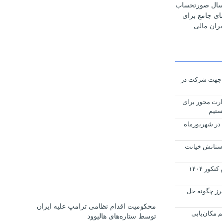
رسال صورتحساب
مای جامع برای
ران مالی
د جهت شرکت در
ارت محور برای
ستیم
 شهید گیلان در شهریورماه
وستانش خیانت
توزیع کارت ورود به جلسه نوبت دوم کنکور ۱۴۰۴
رز چگونه حل
محکومیت اقدام نظامی ترامپ علیه ایران
مکان‌یابی
توسط ستاره‌های هالیوود