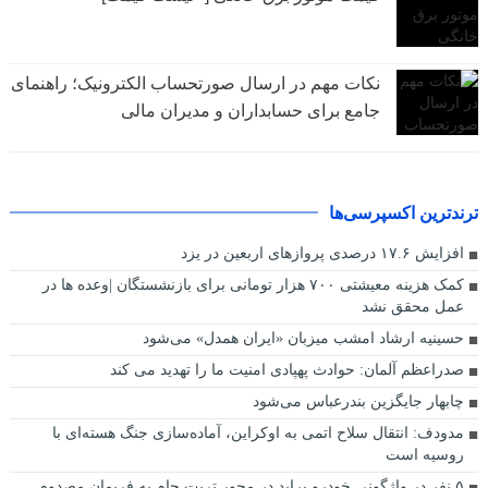
نکات مهم در ارسال صورتحساب الکترونیک؛ راهنمای
جامع برای حسابداران و مدیران مالی
ترندترین اکسپرسی‌ها
افزایش ۱۷.۶ درصدی پروازهای اربعین در یزد
کمک‌ هزینه معیشتی ۷۰۰ هزار تومانی برای بازنشستگان |وعده‌ ها در
عمل محقق نشد
حسینیه ارشاد امشب میزبان «ایران همدل» می‌شود
صدراعظم آلمان: حوادث پهپادی امنیت ما را تهدید می‌ کند
چابهار جایگزین بندرعباس می‌شود
مدودف: انتقال سلاح اتمی به اوکراین، آماده‌سازی جنگ هسته‌ای با
روسیه است
۵ نفر در واژگونی خودرو پراید در محور تربت جام به فریمان مصدوم