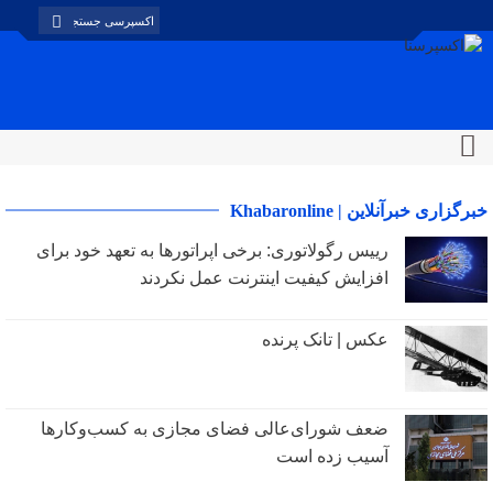
خبرگزاری خبرآنلاین | Khabaronline
رییس رگولاتوری: برخی اپراتورها به تعهد خود برای
افزایش کیفیت اینترنت عمل نکردند
عکس | تانک پرنده
ضعف شورای‌عالی فضای مجازی به کسب‌وکارها
آسیب زده است