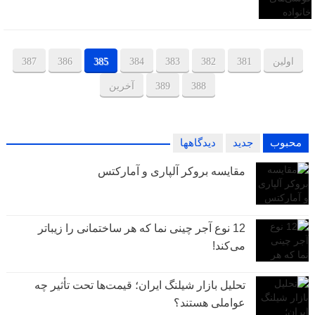
اولین
381
382
383
384
385
386
387
388
389
آخرین
محبوب
جدید
دیدگاهها
مقایسه بروکر آلپاری و آمارکتس
12 نوع آجر چینی نما که هر ساختمانی را زیباتر
می‌کند!
تحلیل بازار شیلنگ ایران؛ قیمت‌ها تحت تأثیر چه
عواملی هستند؟