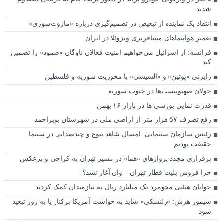
شدند
انتقاد یک نماینده از تبعیض در تصمیم‌گیری درباره «مازوت‌سوزی»
تعمیر هواپیماهای مسافربری ونزوئلا در ایران
فرانسه: از اسرائیل می‌خواهیم امنیت فعالان ناوگان «صمود» را تضمین
کند
رایزنی «پوتین» و «السیسی» با محوریت سوریه و فلسطین
جولان صهیونیست‌ها در جنوب سوریه
قدرت نمایی بورسی ها در بازار ۱۶ بهمن
رفع تصرف ۵۷ هزار متر از اراضی ملی در شهرستان بویراحمد
رئیس سازمان سینمایی: امسال شاهد تنوع و چندصدایی در سینما
حقیقت بودیم
برقراری مجدد پروازهای «هما» در مسیر تهران به کراچی و برعکس
چرا فروش بلیت قطار تهران – وان آغاز نشد؟
جوانان هیئتی مجومرد یک میلیارد ریال به نیازمندان کمک کردند
سیمور هرش: «زلنسکی» شاید به خواست آمریکا برکنار یا به زور تبعید
شود