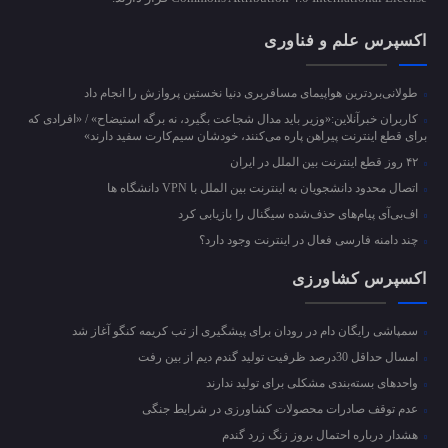
اکسپرس علم و فناوری
طولانی‌بردترین هواپیمای مسافربری دنیا نخستین پروازش را انجام داد
کاربران خبرآنلاین:«وزیر باید مدال شجاعت بگیرد، نه برگه استیضاح» / «افرادی که
برای قطع اینترنت پیراهن پاره می‌کنند، خودشان سیم‌کارت سفید دارند»
۴۲ روز قطع اینترنت بین الملل در ایران
اتصال محدود دانشجویان به اینترنت بین الملل با VPN دانشگاه ها
اف‌بی‌آی پیام‌های حذف‌شده سیگنال را بازیابی کرد
چند دامنه فارسی فعال در اینترنت وجود دارد؟
اکسپرس کشاورزی
سمپاشی رایگان دام در رودان برای پیشگیری از تب کریمه کنگو آغاز شد
امسال حداقل 30درصد ظرفیت تولید گندم دیم از بین رفت
واحد‌های بسته‌بندی مشکلی برای تولید ندارند
عدم توقف صادرات محصولات کشاورزی در شرایط جنگی
هشدار درباره احتمال بروز زنگ زرد گندم