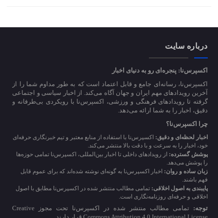
درباره سایت
اکسپرس‌نا: پنجره‌ای رو به دنیای اخبار
اکسپرس‌نا، رسانه‌ای جامع و قابل اعتماد است که به طور مداوم شما را از
آخرین رویدادهای مهم ایران و جهان آگاه می‌کند. از اخبار سیاسی و اجتماعی
گرفته تا رویدادهای فرهنگی و ورزشی، اکسپرس‌نا با رویکردی بی‌طرفانه و
دقیق، اخبار را به شما ارائه می‌دهد.
چرا اکسپرس‌نا؟
اخبار لحظه‌ای و دقیق:
اکسپرس‌نا با استفاده از منابع معتبر و تیم خبرنگاری حرفه‌ای
خود، اخبار را به سرعت و با دقت بالا منتشر می‌کند.
پوشش گسترده:
از رویدادهای داخلی تا اخبار بین‌المللی، اکسپرس‌نا تمامی حوزه‌ها
را پوشش می‌دهد.
زبان ساده و روان:
اخبار اکسپرس‌نا به گونه‌ای نوشته شده‌اند که برای عموم قابل
فهم باشند.
پایبندی به اصول اخلاقی:
تمامی مطالب منتشر شده در اکسپرس‌نا مطابق با اصول
اخلاقی و حرفه‌ای روزنامه‌نگاری است.
توجه:
تمامی مطالب منتشر شده در اکسپرس‌نا تحت مجوز Creative
Commons Attribution 4.0 International License قرار دارند.